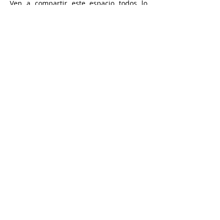
Ven a compartir este espacio todos lo
lunes de 20 h. a 21 h.
Profesora: Cecilia Da Rosa
Precio: 20 €/mes